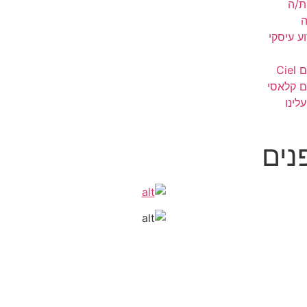
ת/ה
ה
ע עיסקי
Cie
ם קלאסי
לינו
נים
ם
ב השפים