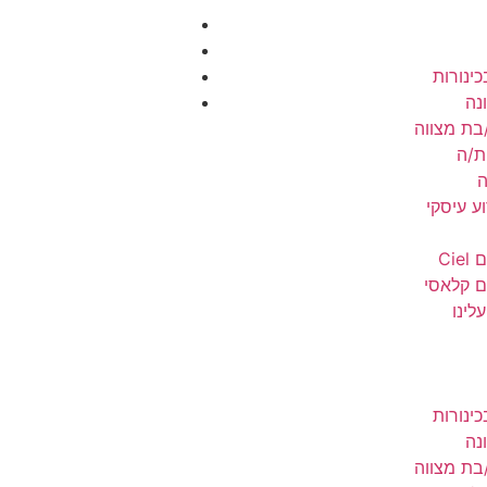
כינורות
נה
בת מצווה
ת/ה
ה
ע עיסקי
Cie
ם קלאסי
לינו
כינורות
נה
בת מצווה